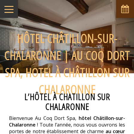
HÔTEL CHÂTILLON-SUR-
CHALARONNE | AU COQ DORT
SPA, HOTEL À CHÂTILLON SUR
CHALARONNE
L’HÔTEL À CHATILLON SUR
CHALARONNE
Bienvenue Au Coq Dort Spa,
hôtel Châtillon-sur-
Chalaronne
! Toute l’année, nous vous ouvrons les
portes de notre établissement de charme
au cœur