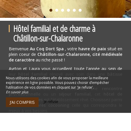
Hôtel familial et de charme à
Châtillon-sur-Chalaronne
Bienvenue
Au Coq Dort Spa
, votre
havre de paix
situé en
plein coeur de
Châtillon-sur-Chalaronne, cité médiévale
de caractère
au riche passé !
Ayrton et Laura vous accueillent toute l'année au sein de
leur
hôtel familial
rénové avec soin dans une
bâtisse
Nous utilisons des cookies afin de vous proposer la meilleure
datant de 1850
.
expérience en ligne possible. Vous pouvez choisir d’empêcher
l’utilisation de vos données en cliquant sur 'Je refuse'.
Pour un
week-end en amoureux
, une
rencontre
En savoir plus
professionnelle
ou un
séjour familial
, cet
hôtel de
charme 3 étoiles
est l’établissement rêvé. Choisissez parmi
Je refuse
J’AI COMPRIS
nos
12 chambres cocooning
celle qui correspondra le
mieux à vos besoins.
Que vous soyez
amateurs de patrimoine
ou à la
recherche de
repos
et de
calme,
notre hôtel saura vous
séduire.